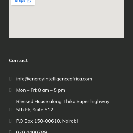
Contact
info@energyintelligenceafrica.com
Mon – Fri: 8 am – 5 pm
Blessed House along Thika Super highway
5th Flr, Suite 512
P.O Box 158-00618, Nairobi
020 4400789