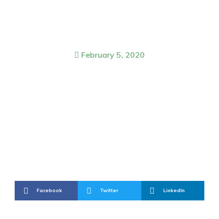
February 5, 2020
Maecenas sit – amet tincidunt
habitant morbi dolor
Facebook
Twitter
LinkedIn